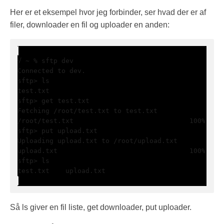
Her er et eksempel hvor jeg forbinder, ser hvad der er af
filer, downloader en fil og uploader en anden:
/root/test.txt                             100%    
upload.txt                                 100%    
test.txt    upload.txt
Så ls giver en fil liste, get downloader, put uploader.