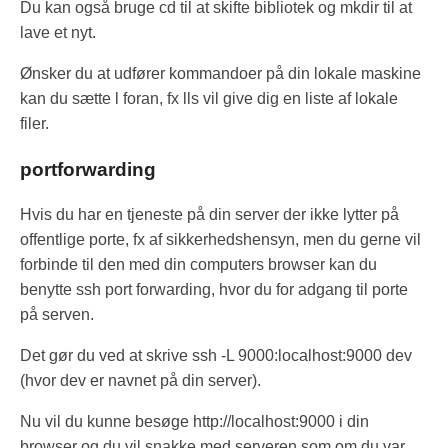
Du kan også bruge cd til at skifte bibliotek og mkdir til at
lave et nyt.
Ønsker du at udfører kommandoer på din lokale maskine
kan du sætte l foran, fx lls vil give dig en liste af lokale
filer.
portforwarding
Hvis du har en tjeneste på din server der ikke lytter på
offentlige porte, fx af sikkerhedshensyn, men du gerne vil
forbinde til den med din computers browser kan du
benytte ssh port forwarding, hvor du for adgang til porte
på serven.
Det gør du ved at skrive ssh -L 9000:localhost:9000 dev
(hvor dev er navnet på din server).
Nu vil du kunne besøge http://localhost:9000 i din
browser og du vil snakke med serveren som om du var