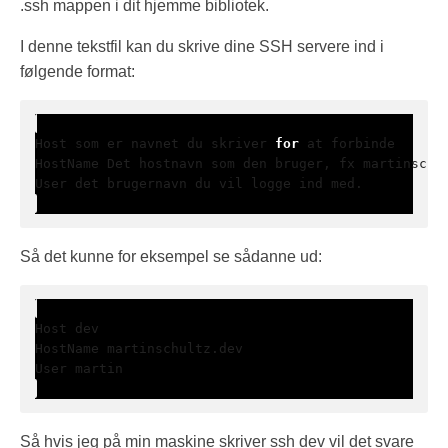
.ssh mappen i dit hjemme bibliotek.
I denne tekstfil kan du skrive dine SSH servere ind i
følgende format:
Host som er navnet du skriver 
for
User det brugernavn du vil logge ind med.
Så det kunne for eksempel se sådanne ud:
User martin
Så hvis jeg på min maskine skriver ssh dev vil det svare